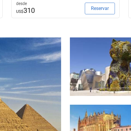
desde
Reservar
310
US$