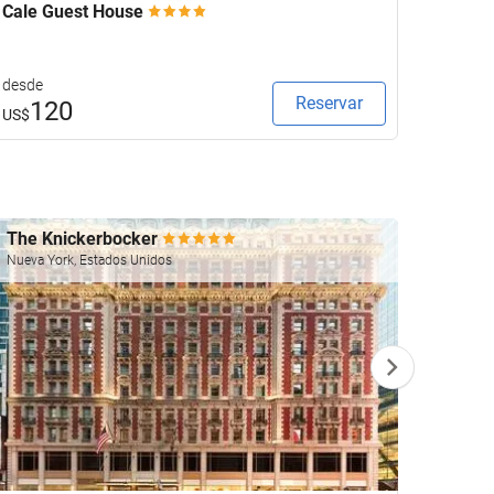
Cale Guest House
Keavan
desde
desde
Reservar
120
1
US$
US$
The Knickerbocker
Four 
Nueva York, Estados Unidos
Las Veg