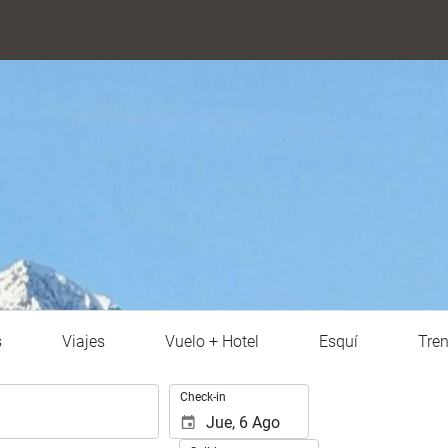
s
Viajes
Vuelo + Hotel
Esquí
Tre
.
Check-in