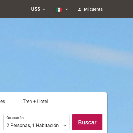
US$
Mi cuenta
nes
Tren + Hotel
Ocupación
Ocupación
Buscar
2
Personas
,
1
Habitación