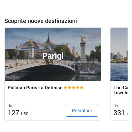
Scoprite nuove destinazioni
Parigi
Pullman Paris La Defense
The Capi
Townho
da
da
Prenotare
127
331
US$
US