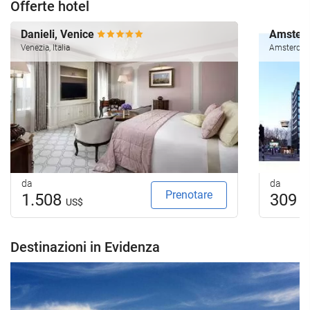
Offerte hotel
Danieli, Venice
Amsterd
Venezia, Italia
Amsterdam,
da
da
Prenotare
1.508
309
US$
U
Destinazioni in Evidenza