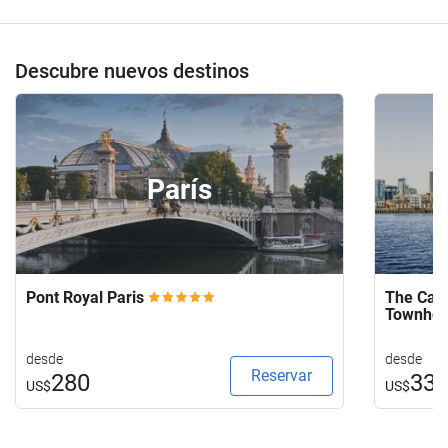
Descubre nuevos destinos
París
Pont Royal Paris
The Capi
Townho
desde
desde
Reservar
280
33
US$
US$