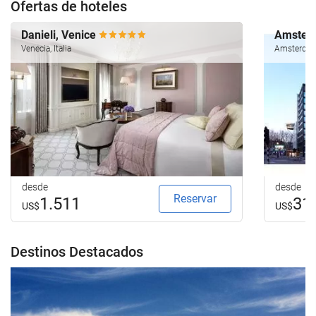
Ofertas de hoteles
Danieli, Venice
Amsterd
Venecia, Italia
Amsterdam
desde
desde
Reservar
1.511
31
US$
US$
Destinos Destacados