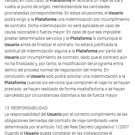
válidas, en todo caso, la
Plataforma
le facilitará un viaje de ida y
vuelta al punto de origen, reembolsándole las cantidades
prorrateadas correspondientes. En estas situaciones, el
Usuario
podrá exigir a la
Plataforma
una indemnización por incumplimiento
de contrato. Dicha indemnización no será aplicable en caso de
causa razonable o fuerza mayor. En caso de que sea imposible
prestar determinados servicios y la
Plataforma
lo comunique al
Usuario
antes de finalizar el contrato, no estará justificada la
solicitud de indemnización alguna a la
Plataforma
por parte del
Usuario
por incumplimiento de contrato, dado que el contrato aún
no ha finalizado y, por tanto, la modificación del programa entra
dentro del proceso normal de negociación del mismo. En
conclusión, el
Usuario
solo podrá solicitar una indemnización a la
Plataforma
cuando los servicios que componen el viaje no se hayan
prestado, se hayan realizado de forma insatisfactoria o se hayan
cancelado por circunstancias distintas a las de fuerza mayor.
13. RESPONSABILIDAD
La responsabilidad del
Usuario
por el correcto cumplimiento de las
obligaciones derivadas del contrato de viaje combinado viene
determinada por el artículo 162 del Real Decreto Legislativo 1/2007.
Cuando el
Usuario
pueda constatar en las instalaciones el