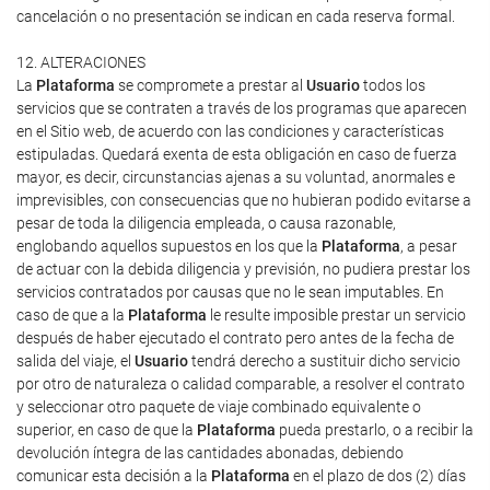
cancelación o no presentación se indican en cada reserva formal.
12. ALTERACIONES
La
Plataforma
se compromete a prestar al
Usuario
todos los
servicios que se contraten a través de los programas que aparecen
en el Sitio web, de acuerdo con las condiciones y características
estipuladas. Quedará exenta de esta obligación en caso de fuerza
mayor, es decir, circunstancias ajenas a su voluntad, anormales e
imprevisibles, con consecuencias que no hubieran podido evitarse a
pesar de toda la diligencia empleada, o causa razonable,
englobando aquellos supuestos en los que la
Plataforma
, a pesar
de actuar con la debida diligencia y previsión, no pudiera prestar los
servicios contratados por causas que no le sean imputables. En
caso de que a la
Plataforma
le resulte imposible prestar un servicio
después de haber ejecutado el contrato pero antes de la fecha de
salida del viaje, el
Usuario
tendrá derecho a sustituir dicho servicio
por otro de naturaleza o calidad comparable, a resolver el contrato
y seleccionar otro paquete de viaje combinado equivalente o
superior, en caso de que la
Plataforma
pueda prestarlo, o a recibir la
devolución íntegra de las cantidades abonadas, debiendo
comunicar esta decisión a la
Plataforma
en el plazo de dos (2) días