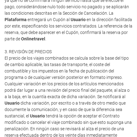
ya que no se confirmará ningún servicio hasta que se efectúe el
pago, considerándose nulo todo servicio no pagado y se aplicarán
las condiciones descritas en la Sección de Cancelación. La
Plataforma
entregará un Cupón al
Usuario
en la dirección facilitada
por este, especificando los servicios contratados. La referencia de la
reserva, que debe aparecer en el Cupón, confirmará la reserva por
parte de
Onlinetravel
.
3. REVISIÓN DE PRECIOS
El precio de los viajes combinados se calcula sobre la base del tipo
de cambio aplicable, las tasas de transporte, el coste del
combustible y los impuestos en la fecha de publicación del
programa o de cualquier versión posterior en formato impreso.
Cualquier variación en los precios de los artículos mencionados
podrá dar lugar a una revisión del precio final del paquete, al alza o
a la baja, en la cuantía exacta de dicha variación. Se notificará al
Usuario
dicha variación, por escrito o a través de otro medio que
documente la comunicación, y en caso de que la diferencia sea
sustancial, el
Usuario
tendrá la opción de aceptar el Contrato
modificado o cancelar el viaje combinado sin que esto suponga una
penalización. En ningún caso se revisará al alza el precio de una
reserva efectuada dentro de los veinte días inmediatamente