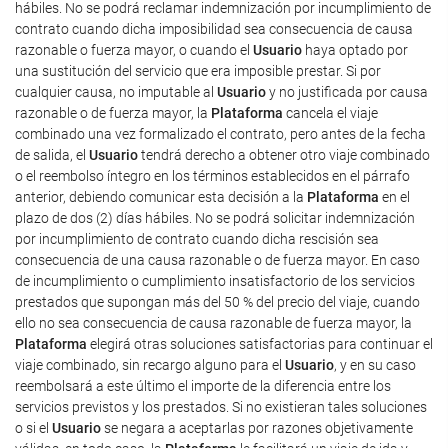
hábiles. No se podrá reclamar indemnización por incumplimiento de
contrato cuando dicha imposibilidad sea consecuencia de causa
razonable o fuerza mayor, o cuando el
Usuario
haya optado por
una sustitución del servicio que era imposible prestar. Si por
cualquier causa, no imputable al
Usuario
y no justificada por causa
razonable o de fuerza mayor, la
Plataforma
cancela el viaje
combinado una vez formalizado el contrato, pero antes de la fecha
de salida, el
Usuario
tendrá derecho a obtener otro viaje combinado
o el reembolso íntegro en los términos establecidos en el párrafo
anterior, debiendo comunicar esta decisión a la
Plataforma
en el
plazo de dos (2) días hábiles. No se podrá solicitar indemnización
por incumplimiento de contrato cuando dicha rescisión sea
consecuencia de una causa razonable o de fuerza mayor. En caso
de incumplimiento o cumplimiento insatisfactorio de los servicios
prestados que supongan más del 50 % del precio del viaje, cuando
ello no sea consecuencia de causa razonable de fuerza mayor, la
Plataforma
elegirá otras soluciones satisfactorias para continuar el
viaje combinado, sin recargo alguno para el
Usuario
, y en su caso
reembolsará a este último el importe de la diferencia entre los
servicios previstos y los prestados. Si no existieran tales soluciones
o si el
Usuario
se negara a aceptarlas por razones objetivamente