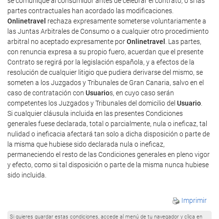
se comunique al consumidor antes de celebrar el contrato, o si las
partes contractuales han acordado las modificaciones.
Onlinetravel
rechaza expresamente someterse voluntariamente a
las Juntas Arbitrales de Consumo o a cualquier otro procedimiento
arbitral no aceptado expresamente por
Onlinetravel
. Las partes,
con renuncia expresa a su propio fuero, acuerdan que el presente
Contrato se regirá por la legislación española, y a efectos de la
resolución de cualquier litigio que pudiera derivarse del mismo, se
someten a los Juzgados y Tribunales de Gran Canaria, salvo en el
caso de contratación con
Usuario
s, en cuyo caso serán
competentes los Juzgados y Tribunales del domicilio del
Usuario
.
Si cualquier cláusula incluida en las presentes Condiciones
generales fuese declarada, total o parcialmente, nula o ineficaz, tal
nulidad o ineficacia afectará tan solo a dicha disposición o parte de
la misma que hubiese sido declarada nula o ineficaz,
permaneciendo el resto de las Condiciones generales en pleno vigor
y efecto, como si tal disposición o parte de la misma nunca hubiese
sido incluida.
Imprimir
Si quieres guardar estas condiciones, accede al menú de tu navegador y clica en