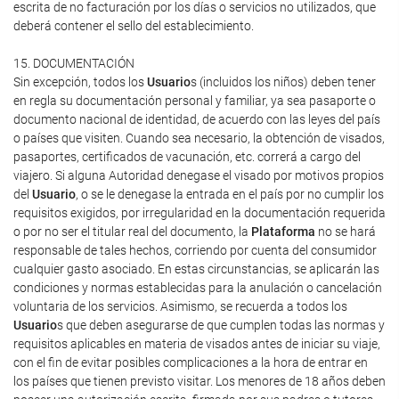
escrita de no facturación por los días o servicios no utilizados, que
deberá contener el sello del establecimiento.
15. DOCUMENTACIÓN
Sin excepción, todos los
Usuario
s (incluidos los niños) deben tener
en regla su documentación personal y familiar, ya sea pasaporte o
documento nacional de identidad, de acuerdo con las leyes del país
o países que visiten. Cuando sea necesario, la obtención de visados,
pasaportes, certificados de vacunación, etc. correrá a cargo del
viajero. Si alguna Autoridad denegase el visado por motivos propios
del
Usuario
, o se le denegase la entrada en el país por no cumplir los
requisitos exigidos, por irregularidad en la documentación requerida
o por no ser el titular real del documento, la
Plataforma
no se hará
responsable de tales hechos, corriendo por cuenta del consumidor
cualquier gasto asociado. En estas circunstancias, se aplicarán las
condiciones y normas establecidas para la anulación o cancelación
voluntaria de los servicios. Asimismo, se recuerda a todos los
Usuario
s que deben asegurarse de que cumplen todas las normas y
requisitos aplicables en materia de visados antes de iniciar su viaje,
con el fin de evitar posibles complicaciones a la hora de entrar en
los países que tienen previsto visitar. Los menores de 18 años deben