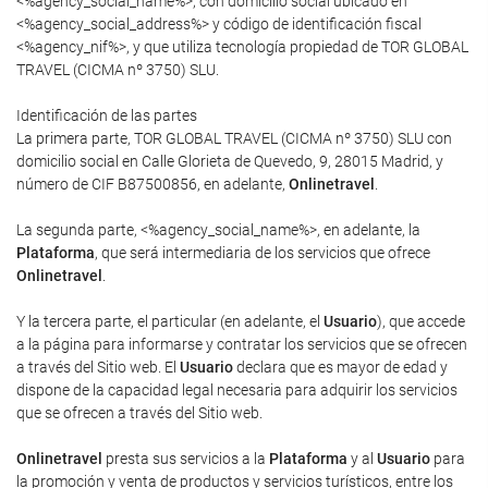
<%agency_social_name%>, con domicilio social ubicado en
<%agency_social_address%> y código de identificación fiscal
<%agency_nif%>, y que utiliza tecnología propiedad de TOR GLOBAL
TRAVEL (CICMA nº 3750) SLU.
Identificación de las partes
La primera parte, TOR GLOBAL TRAVEL (CICMA nº 3750) SLU con
domicilio social en Calle Glorieta de Quevedo, 9, 28015 Madrid, y
número de CIF B87500856, en adelante,
Onlinetravel
.
La segunda parte, <%agency_social_name%>, en adelante, la
Plataforma
, que será intermediaria de los servicios que ofrece
Onlinetravel
.
Y la tercera parte, el particular (en adelante, el
Usuario
), que accede
a la página para informarse y contratar los servicios que se ofrecen
a través del Sitio web. El
Usuario
declara que es mayor de edad y
dispone de la capacidad legal necesaria para adquirir los servicios
que se ofrecen a través del Sitio web.
Onlinetravel
presta sus servicios a la
Plataforma
y al
Usuario
para
la promoción y venta de productos y servicios turísticos, entre los