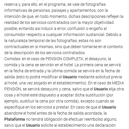
reserva y, para ello, en el programa, se vale de fotografías
informativas de personas, paisajes y apartamentos, con la
intención de que, en todo momento, dichas descripciones reflejen la
realidad de los servicios contratados con la mayor objetividad
posible, evitando así inducir a error, confusión o engaño al
consumidor respecto a cualquier información sustancial. Debido a
la naturaleza temporal de las fotografías, estas no son
contractuales en sí mismas, sino que deben tomarse en el contexto
de la descripción de los servicios contratados.
Comidas: en el caso de PENSION COMPLETA, el desayuno, la
comida y la cena se servirán en el hotel. La primera cena se servirá
en la fecha de entrada y la última comida se servirá en la fecha de
salida (esto lo podrá modificar el
Usuario
mediante solicitud previa
al hotel, una vez alojado en el establecimiento). En el caso de MEDIA
PENSIÓN, se servirá desayuno y cena, salvo que el
Usuario
elija otra
cosa y el hotel esté dispuesto a aceptar dicha sustitución (por
ejemplo, sustituir la cena por otra comida), excepto cuando se
especifique en los servicios a prestar. En caso de que el
Usuario
abandone el hotel antes de la fecha de salida acordada, la
Plataforma
no tendrá obligación de efectuar reembolso alguno,
salvo que el
Usuario
solicite al establecimiento una declaración