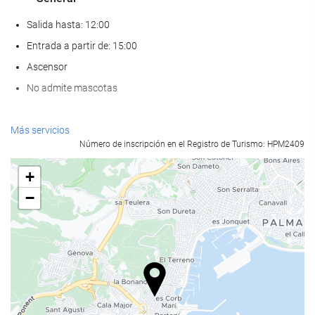
Salida hasta: 12:00
Entrada a partir de: 15:00
Ascensor
No admite mascotas
Bienestar
Más servicios
Número de inscripción en el Registro de Turismo: HPM2409
Pool bar
Spa
+
Hammam
−
Sauna
Gimnasio
Comida y bebida
Restaurante a la carta