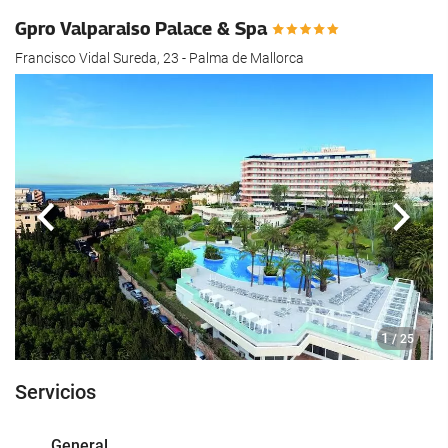
Gpro Valparaiso Palace & Spa
Francisco Vidal Sureda, 23 - Palma de Mallorca
Anterior
Sigui
1
/ 25
Servicios
General