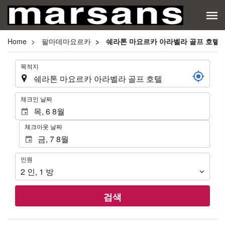
Home
팔마데마요르카
쉐라톤 마요르카 아라벨라 골프 호텔
.
목적지
.
체크인 날짜
체크아웃 날짜
인
인원
원
2
인
,
1
방
검색