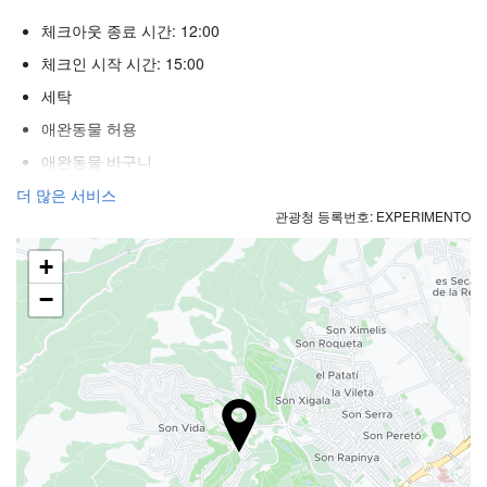
체크아웃 종료 시간: 12:00
체크인 시작 시간: 15:00
세탁
애완동물 허용
애완동물 바구니
애완동물 그릇
더 많은 서비스
관광청 등록번호: EXPERIMENTO
에어컨
히터
+
승강기
−
장애인
불연자객실
전 구역 금연
웰니스
워터 슬라이드